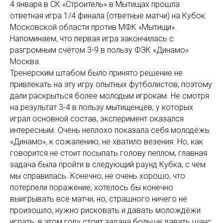
4 января в СК «Строитель» в Мытищах прошла
ответная игра 1/4 финала (ответные матчи) на Кубок
Московской области против МФК «Мытищи».
Напоминаем, что первая игра закончилась с
разгромным счётом 3-9 в пользу ФЗК «Динамо»
Москва.
Тренерским штабом было принято решение не
привлекать на эту игру опытных футболистов, поэтому
дали раскрыться более молодым игрокам. Не смотря
на результат 3-4 в пользу мытищенцев, у которых
играл основной состав, эксперимент оказался
интересным. Очень неплохо показала себя молодёжь
«Динамо», к сожалению, не хватило везения. Но, как
говорится не стоит посыпать голову пеплом, главная
задача была пройти в следующий раунд Кубка, с чем
мы справилась. Конечно, не очень хорошо, что
потерпели поражение, хотелось бы конечно
выигрывать все матчи, но, страшного ничего не
произошло, нужно рисковать и давать молождёжи
играть, в этом году стоит задача больше давать шанс