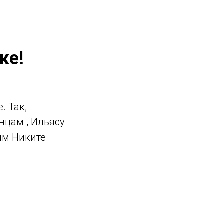
ке!
. Так,
нцам , Ильясу
ым Никите