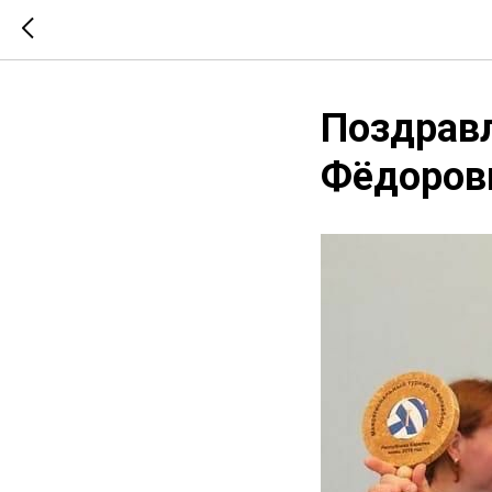
Поздрав
Фёдорови