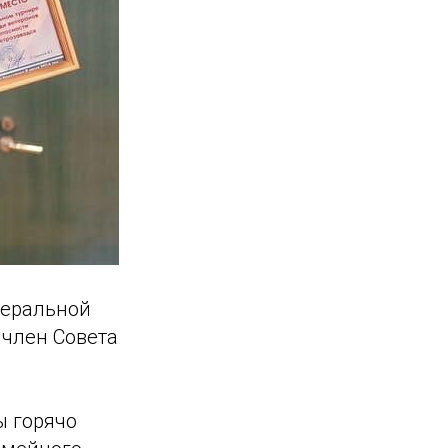
деральной
 член Совета
ы горячо