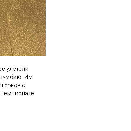
ос
улетели
олумбию. Им
игроков с
м чемпионате.