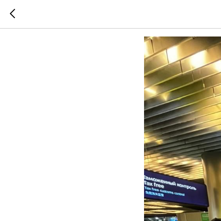
Паскуала