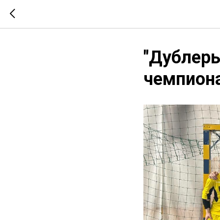
"Дублеры
чемпиона