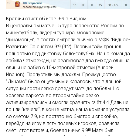
Краткий отчет об игре 9-9 в Видном.
В центральном матче 15 тура первенства России по
мини-футболу, лидеры турнира, московские
"динамовцы", в гостях сыграли вничью с МФК "Видное-
Развитие" Со счётом 9:9 (4:2). Первый тайм прошёл
полностью под диктовку бело-голубых. Наша команда
забила четырежды, не реализовав два выхода один на
один и не забив с 10-метровой отметки (Андрей
Иванов). Пропустили мы дважды. Преимущество
"Динамо" было ощутимым и казалось, что в данной
ситуации гости легко доведут матч до победы. Но
хозяева паркета, во втором тайме резко
активизировались и смогли сравнять счёт 4:4.Дальше
пошли "качели", в конце матча, наша команда уступала
со счётом 7:9, но достаточно быстро и спокойно,
перейдя на игру в пять полевых игроков, сравняла
счёт. Итог встречи, боевая ничья 9:9!!!.Матч был