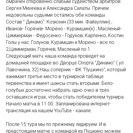
омрачён откровенно слабым судейством арбитров
Сергея Михеева и Александра Салаты. Причем
недовольны судьями остались обе команды.
Состав " Динамо": Козюхин (33 мин. Файзуллин) ;
Иванов- Горячев- Морено - Курамшин(к) ; Масленый-
Циммерман - Федосенко - Годунов; Карпенко; Костин.
Голы у нас: Голунов, Курамшин и Морено - все по
2,Циммерман, Горячев, Масленый по 1.
Следующий матч, наша команда проведет на
домашней площадке во Дворце Спорта "Динамо" ( ул.
Лавочкина, 32).Наш соперник - ФК "Пушкино", который
занимает третье место в турнирной таблице
первенства и имеет шансы стать вторыми. Бело-
голубых достаточно набрать одно очко в трёх
оставшихся играх, чтобы стать победителем турнира.
Начало матча в 11.00. Запланирована интернет-
трансляция на нашем YouTube - канале.
После 15 тура мы по прежнему лидируем. И в
предстоящем матче с командой из Пушкино можем